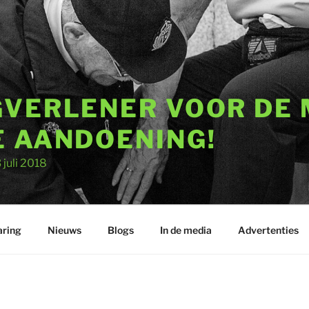
GVERLENER VOOR DE
E AANDOENING!
uli 2018
aring
Nieuws
Blogs
In de media
Advertenties