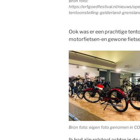
Bron foto:
https://erfgoedfestival.nl/nieuws/op
tentoonstelling-gelderland-grenslan
Ook was er een prachtige tento
motorfietsen-en gewone fiets
Bron foto: eigen foto genomen in C
Ik had zijn rolstoel achter in d