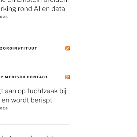
king rond AI en data
2026
 ZORGINSTITUUT
OP MEDISCH CONTACT
gt aan op tuchtzaak bij
, en wordt berispt
2026