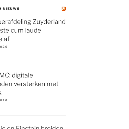
H NIEUWS
eerafdeling Zuyderland
rste cum laude
e af
2026
C: digitale
eden versterken met
k
2026
ic en Einstein breiden