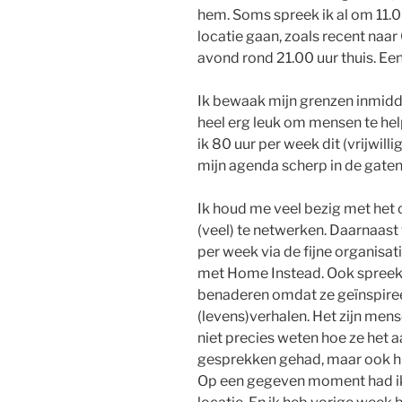
hem. Soms spreek ik al om 11.00
locatie gaan, zoals recent naar
avond rond 21.00 uur thuis. Ee
Ik bewaak mijn grenzen inmiddel
heel erg leuk om mensen te help
ik 80 uur per week dit (vrijwill
mijn agenda scherp in de gaten
Ik houd me veel bezig met het
(veel) te netwerken. Daarnaast
per week via de fijne organisat
met Home Instead. Ook spreek 
benaderen omdat ze geïnspiree
(levens)verhalen. Het zijn men
niet precies weten hoe ze het aa
gesprekken gehad, maar ook hi
Op een gegeven moment had ik