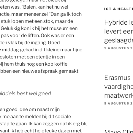
eten was. “Balen, kan het nu wel
ICT & HEALT
ctie, maar meneer zei “Dan ga ik toch
Hybride l
n stuk lopen met een stok, maar de
 Gelukkig kon ik bij het museum een
levert ee
 pas voor de liften. Ook was er een
geslaagd
en vlak bij de ingang. Goed
5 AUGUSTUS 
middag gehad in dit kleine maar fijne
loten met een etentje in een
ij hem thuis nog een kop koffie
ebben een nieuwe afspraak gemaakt
Erasmus M
vaardigh
iddels best wel goed
maatwer
5 AUGUSTUS 
 een goed idee om naast mijn
k me aan t
e melden bij dit sociale
tap te gaan. Ik kan zeggen dat ik erg blij
want ik heb echt hele leuke dagen met
Mayo Clin