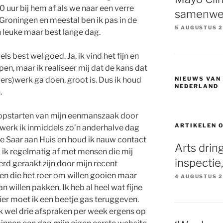
 uur bij hem af als we naar een verre
samenwer
 Groningen en meestal ben ik pas in de
5 AUGUSTUS 
n leuke maar best lange dag.
s best wel goed. Ja, ik vind het fijn en
en, maar ik realiseer mij dat de kans dat
NIEUWS VAN
igers)werk ga doen, groot is. Dus ik houd
NEDERLAND
.
 opstarten van mijn eenmanszaak door
ARTIKELEN 
 werk ik inmiddels zo’n anderhalve dag
ie Saar aan Huis en houd ik nauw contact
Arts drin
ik regelmatig af met mensen die mij
inspectie
rd geraakt zijn door mijn recent
sen die het roer om willen gooien maar
4 AUGUSTUS 
n willen pakken. Ik heb al heel wat fijne
er moet ik een beetje gas teruggeven.
 wel drie afspraken per week ergens op