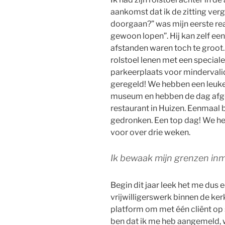
aankomst dat ik de zitting verg
doorgaan?” was mijn eerste rea
gewoon lopen”. Hij kan zelf ee
afstanden waren toch te groot.
rolstoel lenen met een speciale
parkeerplaats voor mindervalid
geregeld! We hebben een leuke 
museum en hebben de dag afges
restaurant in Huizen. Eenmaal b
gedronken. Een top dag! We h
voor over drie weken.
Ik bewaak mijn grenzen inm
Begin dit jaar leek het me dus
vrijwilligerswerk binnen de ker
platform om met één cliënt op s
ben dat ik me heb aangemeld, 