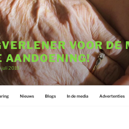
GVERLENER VOOR DE
E AANDOENING!
uli 2018
aring
Nieuws
Blogs
In de media
Advertenties