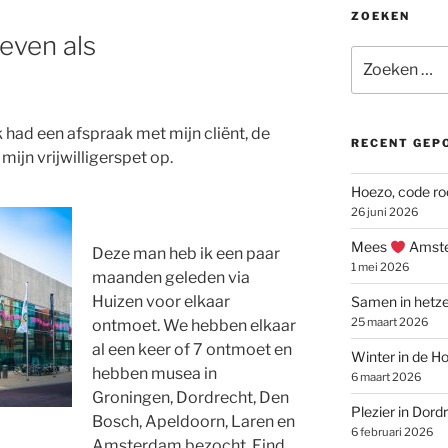
ZOEKEN
even als
Zoeken
naar:
k had een afspraak met mijn cliënt, de
RECENT GEP
 mijn vrijwilligerspet op.
Hoezo, code ro
26 juni 2026
Mees
Amste
Deze man heb ik een paar
1 mei 2026
maanden geleden via
Huizen voor elkaar
Samen in hetze
25 maart 2026
ontmoet. We hebben elkaar
al een keer of 7 ontmoet en
Winter in de Ho
hebben musea in
6 maart 2026
Groningen, Dordrecht, Den
Plezier in Dord
Bosch, Apeldoorn, Laren en
6 februari 2026
Amsterdam bezocht. Eind