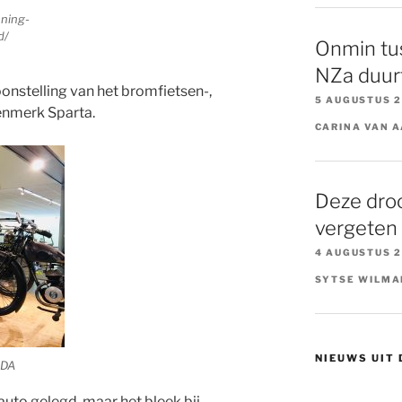
ening-
d/
Onmin tu
NZa duurt
onstelling van het bromfietsen-,
5 AUGUSTUS 
enmerk Sparta.
CARINA VAN 
Deze dro
vergeten
4 AUGUSTUS 
SYTSE WILMA
NIEUWS UIT
ODA
e auto gelegd, maar het bleek bij