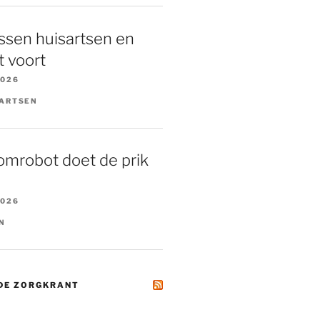
ssen huisartsen en
 voort
2026
AARTSEN
omrobot doet de prik
2026
N
 DE ZORGKRANT