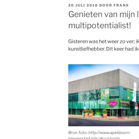
GEPLAATST
20 JULI 2018
DOOR
FRANS
OP
Genieten van mijn l
multipotentialist!
Gisteren was het weer zo ver; i
kunstliefhebber. Dit keer had ik
Bron foto: http://www.apeldoorn-
binnenstad.nl/cultuur/coda