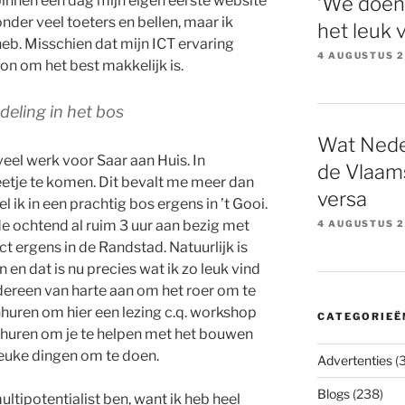
 binnen een dag mijn eigen eerste website
‘We doen
der veel toeters en bellen, maar ik
het leuk 
heb. Misschien dat mijn ICT ervaring
4 AUGUSTUS 
on om het best makkelijk is.
deling in het bos
Wat Nede
 veel werk voor Saar aan Huis. In
de Vlaams
etje te komen. Dit bevalt me meer dan
versa
 ik in een prachtig bos ergens in ’t Gooi.
de ochtend al ruim 3 uur aan bezig met
4 AUGUSTUS 
ct ergens in de Randstad. Natuurlijk is
n en dat is nu precies wat ik zo leuk vind
edereen van harte aan om het roer om te
nhuren om hier een lezing c.q. workshop
CATEGORIEË
nhuren om je te helpen met het bouwen
leuke dingen om te doen.
Advertenties
(3
Blogs
(238)
multipotentialist
ben, want ik heb heel