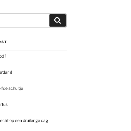
Zoeken
OST
od?
rdam!
lfde schuitje
rtus
recht op een druilerige dag