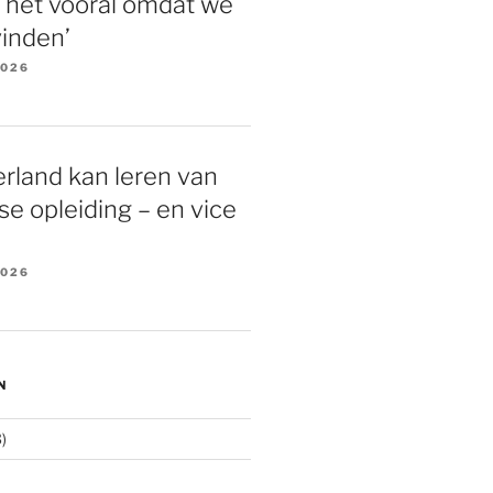
 het vooral omdat we
vinden’
2026
rland kan leren van
e opleiding – en vice
2026
N
)