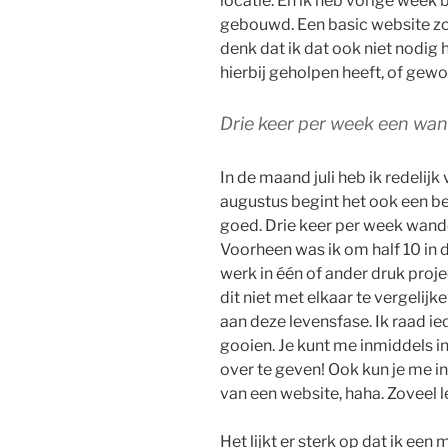
locatie. En ik heb vorige week
gebouwd. Een basic website zon
denk dat ik dat ook niet nodig 
hierbij geholpen heeft, of gewo
Drie keer per week een wan
In de maand juli heb ik redelijk
augustus begint het ook een be
goed. Drie keer per week wandel
Voorheen was ik om half 10 in 
werk in één of ander druk proje
dit niet met elkaar te vergelijke
aan deze levensfase. Ik raad i
gooien. Je kunt me inmiddels i
over te geven! Ook kun je me i
van een website, haha. Zoveel 
Het lijkt er sterk op dat ik een 