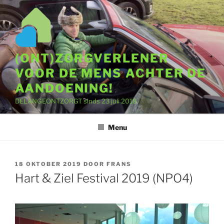
Ga
naar
de
inhoud
(ONT)ZORGVERLENER
VOOR DE MENS ACHTER DE
AANDOENING!
DELANGEONTZORGT sinds 23 juli 2018
Menu
GEPLAATST
18 OKTOBER 2019
DOOR
FRANS
OP
Hart & Ziel Festival 2019 (NPO4)