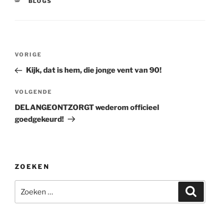
CATEGORIEËN
BLOGS
Bericht
Vorig
VORIGE
navigatie
bericht
Kijk, dat is hem, die jonge vent van 90!
Volgend
VOLGENDE
bericht
DELANGEONTZORGT wederom officieel
goedgekeurd!
ZOEKEN
Zoeken
Zoeke
naar: