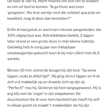
De heer B. van 91, heeft moeite om zich om te draaien
en om uit bed te komen. “Ik ga thuis wel even
‘googelen’. Als ik er eentje vind die voldoet qua prijs en
kwaliteit, mag ik deze dan bestellen?”
Enfin ik had geluk, er werd een nieuwe aangeboden, die
30% afgeprijsd was. Klik klikklikkerdieklik, 2 dagen
later stond er een grote doos in mijn kleine halletje.
Gelukkig heb ik vorig jaar een inklapbaar
steekwagentje gekocht toen ik bij mijn cliënt met ALS
werkte.
Binnen 10 min. stond de beugel bij zijn bed. “Ga eens
liggen, zoals je altijd ligt!”. Hij ging direct liggen en trok
zich vrij makkelijk op en draaide zich op zijn zij.
“Perfect!” riep hij. Gisteren bij hem langsgeweest. Hij is
erg blij met de ‘vogel’ in zijn slaapkamer. De
douchestoel die ik voor hem besteld had, heeft hij zelf
in elkaar gezet en maakt ‘t makkelijker als hij zijn