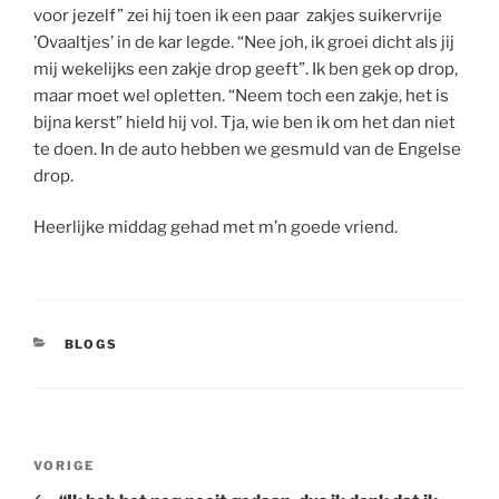
voor jezelf” zei hij toen ik een paar zakjes suikervrije
’Ovaaltjes’ in de kar legde. “Nee joh, ik groei dicht als jij
mij wekelijks een zakje drop geeft”. Ik ben gek op drop,
maar moet wel opletten. “Neem toch een zakje, het is
bijna kerst” hield hij vol. Tja, wie ben ik om het dan niet
te doen. In de auto hebben we gesmuld van de Engelse
drop.
Heerlijke middag gehad met m’n goede vriend.
CATEGORIEËN
BLOGS
Bericht
Vorig
VORIGE
navigatie
bericht