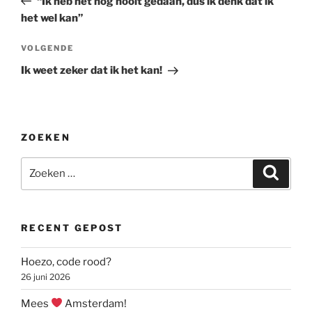
“Ik heb het nog nooit gedaan, dus ik denk dat ik
het wel kan”
Volgend
VOLGENDE
bericht
Ik weet zeker dat ik het kan!
ZOEKEN
Zoeken
Zoeke
naar:
RECENT GEPOST
Hoezo, code rood?
26 juni 2026
Mees
Amsterdam!