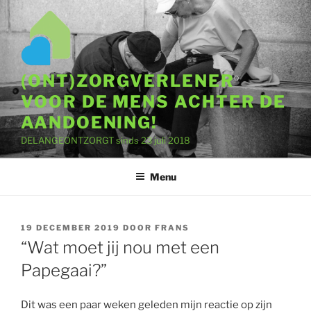
Ga
naar
de
inhoud
(ONT)ZORGVERLENER
VOOR DE MENS ACHTER DE
AANDOENING!
DELANGEONTZORGT sinds 23 juli 2018
Menu
GEPLAATST
19 DECEMBER 2019
DOOR
FRANS
OP
“Wat moet jij nou met een
Papegaai?”
Dit was een paar weken geleden mijn reactie op zijn