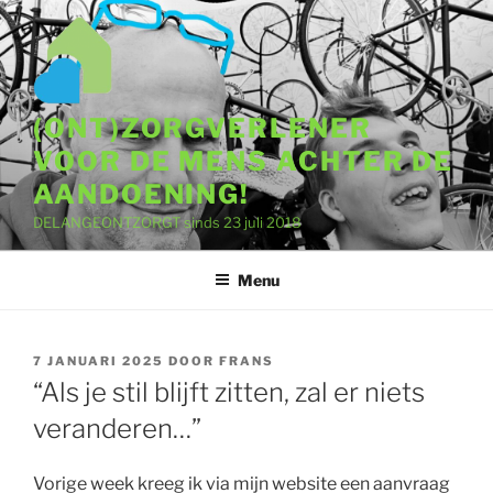
Ga
naar
de
inhoud
(ONT)ZORGVERLENER
VOOR DE MENS ACHTER DE
AANDOENING!
DELANGEONTZORGT sinds 23 juli 2018
Menu
GEPLAATST
7 JANUARI 2025
DOOR
FRANS
OP
“Als je stil blijft zitten, zal er niets
veranderen…”
Vorige week kreeg ik via mijn website een aanvraag