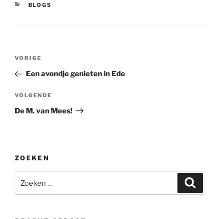
CATEGORIEËN
BLOGS
Bericht
Vorig
VORIGE
navigatie
bericht
Een avondje genieten in Ede
Volgend
VOLGENDE
bericht
De M. van Mees!
ZOEKEN
Zoeken
Zoeke
naar: