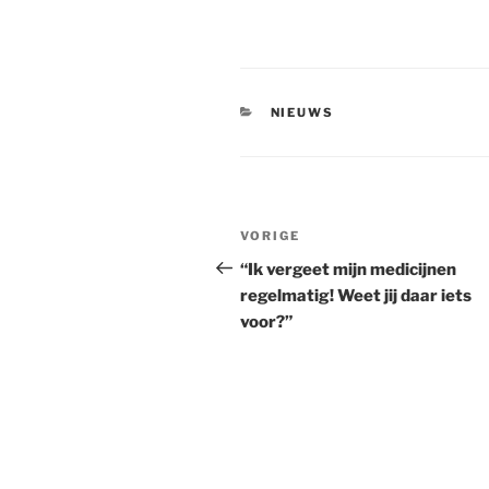
CATEGORIEËN
NIEUWS
Bericht
Vorig
VORIGE
navigatie
bericht
“Ik vergeet mijn medicijnen
regelmatig! Weet jij daar iets
voor?”