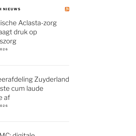
H NIEUWS
tische Aclasta-zorg
laagt druk op
szorg
2026
eerafdeling Zuyderland
rste cum laude
e af
2026
C: digitale