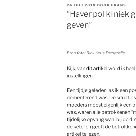
GEPLAATST
24 JULI 2018
DOOR
FRANS
OP
“Havenpolikliniek 
geven”
Bron foto: Rick Keus Fotografie
Kijk, van
dit artikel
word ik heel
instellingen.
Een tijdje geleden las ik een 
dementerend was. De situatie
moeders moest eigenlijk een pl
was, waren alle betrokkenen “mu
tijdelijke opvang waarbij de dre
de ketel en geeft de betrokken
artikel te lezen.