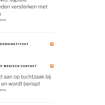
eden versterken met
k
2026
 ZORGINSTITUUT
OP MEDISCH CONTACT
gt aan op tuchtzaak bij
, en wordt berispt
2026