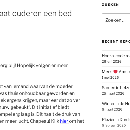
ZOEKEN
gaat ouderen een bed
Zoeken
naar:
RECENT GEP
Hoezo, code ro
26 juni 2026
 erg blij! Hopelijk volgen er meer
Mees
Amste
1 mei 2026
post van iemand waarvan de moeder
Samen in hetze
 was thuis onhoudbaar geworden en
25 maart 2026
ek ergens krijgen, maar eer dat zo ver
Winter in de Ho
rw gebeukt”. Dit initiatief biedt
6 maart 2026
mpel erg laag is. Dit haalt de druk van
Plezier in Dord
en meer lucht. Chapeau! Klik
hier
om het
6 februari 2026