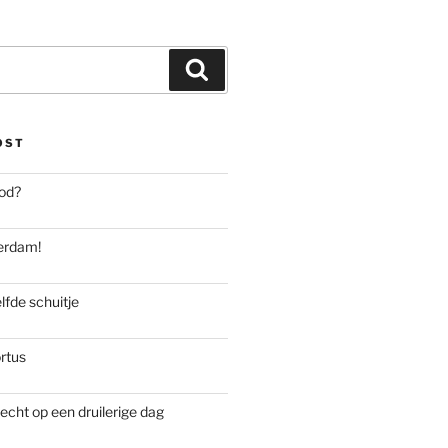
Zoeken
OST
od?
rdam!
lfde schuitje
rtus
recht op een druilerige dag