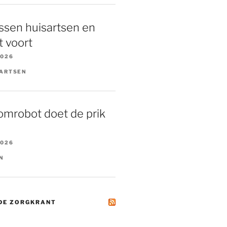
ssen huisartsen en
 voort
2026
AARTSEN
omrobot doet de prik
2026
N
 DE ZORGKRANT