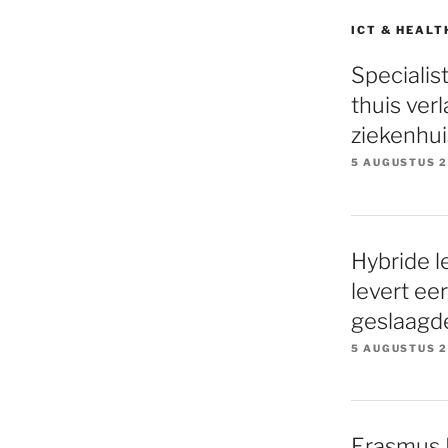
ICT & HEALT
Specialis
thuis ver
ziekenhui
5 AUGUSTUS 
Hybride l
levert ee
geslaagd
5 AUGUSTUS 
Erasmus M