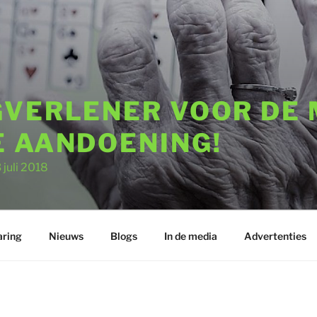
GVERLENER VOOR DE
E AANDOENING!
uli 2018
aring
Nieuws
Blogs
In de media
Advertenties