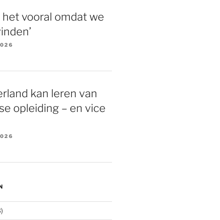
 het vooral omdat we
vinden’
2026
rland kan leren van
e opleiding – en vice
2026
N
)