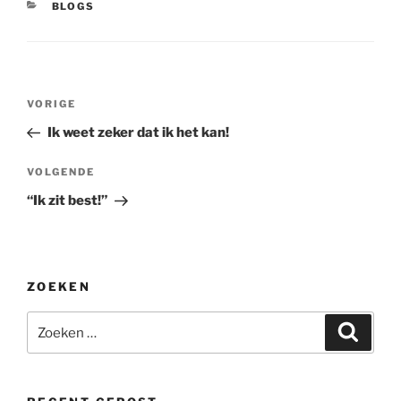
CATEGORIEËN
BLOGS
Bericht
Vorig
VORIGE
navigatie
bericht
Ik weet zeker dat ik het kan!
Volgend
VOLGENDE
bericht
“Ik zit best!”
ZOEKEN
Zoeken
Zoeke
naar: