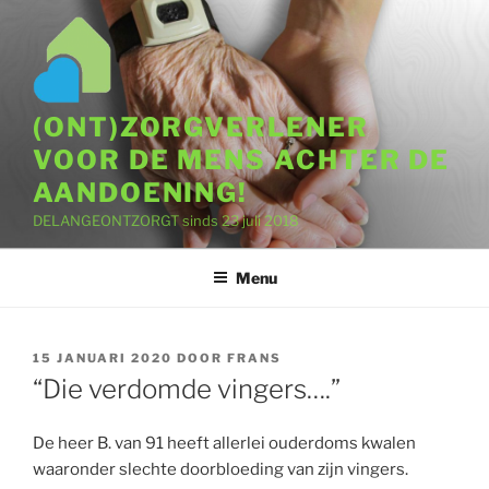
Ga
naar
de
inhoud
(ONT)ZORGVERLENER
VOOR DE MENS ACHTER DE
AANDOENING!
DELANGEONTZORGT sinds 23 juli 2018
Menu
GEPLAATST
15 JANUARI 2020
DOOR
FRANS
OP
“Die verdomde vingers….”
De heer B. van 91 heeft allerlei ouderdoms kwalen
waaronder slechte doorbloeding van zijn vingers.