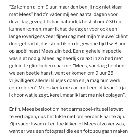
“Ze komen al om 9 uur, maar dan ben jij nog niet klaar
met Mees” had z’n vader mij een aantal dagen voor
deze dag gezegd. Ik had natuurlijk best al om 7:30 uur
kunnen komen, maar ik had de dag er voor ook een
lange (overigens zeer fijne) dag met mijn ‘nieuwe’ cliënt
doorgebracht, dus stond ik op de gewone tijd t.w. 8 uur
op appèl naast Mees zijn bed. Een algehele inspectie
was niet nodig. Mees lag heerlijk relaxt in z’n bed met
geluid te glimlachen naar me. “Mees, vandaag hebben
we een beetje haast, want er komen om 9 uur 25
vrijwilligers allerlei klusjes doen en ja mag hun werk
controleren”. Mees keek me aan met een blik van “ja ja,
ik hoor wat je zegt, kerel, maar ik laat me niet opjagen”.
Enfin, Mees besloot om het darmspoel-ritueel ietwat
te vertragen, dus het lukte niet om eerder klaar te zijn.
Zijn vader kwam af en toe kijken of Mees al zo ver was,
want er was een fotograaf die een foto zou gaan maken