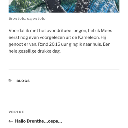
Bron foto: eigen foto
Voordat ik met het avondritueel begon, heb ik Mees
eerst nog even voorgelezen uit de Kameleon. Hij
genoot er van. Rond 20:15 uur ging ik naar huis. Een
hele gezellige drukke dag.
CATEGORIEËN
BLOGS
Bericht
Vorig
VORIGE
navigatie
bericht
Hallo Drenthe…oeps…