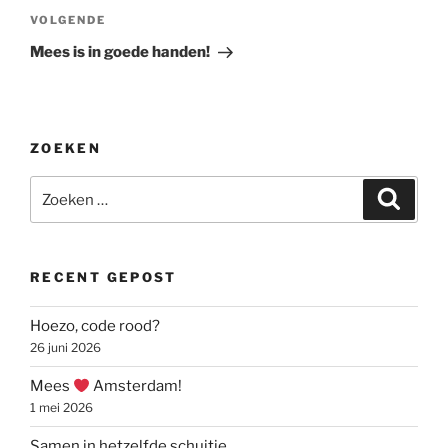
Volgend
VOLGENDE
bericht
Mees is in goede handen!
ZOEKEN
Zoeken
Zoeke
naar:
RECENT GEPOST
Hoezo, code rood?
26 juni 2026
Mees
Amsterdam!
1 mei 2026
Samen in hetzelfde schuitje