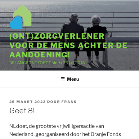
Ga
naar
de
inhoud
(ONT)ZORGVERLENER
VOOR DE MENS ACHTER DE
AANDOENING!
DELANGEONTZORGT sinds 23 juli 2018
Menu
GEPLAATST
25 MAART 2023
DOOR
FRANS
OP
Geef 8!
NLdoet, de grootste vrijwilligersactie van
Nederland, georganiseerd door het Oranje Fonds