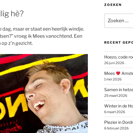
ZOEKEN
lig hè?
Zoeken
naar:
dag, maar er staat een heerlijk windje.
etsen?” vroeg ik Mees vanochtend. Een
op z’n gezicht.
RECENT GEP
Hoezo, code ro
26 juni 2026
Mees
Amste
1 mei 2026
Samen in hetze
25 maart 2026
Winter in de Ho
6 maart 2026
Plezier in Dord
6 februari 2026