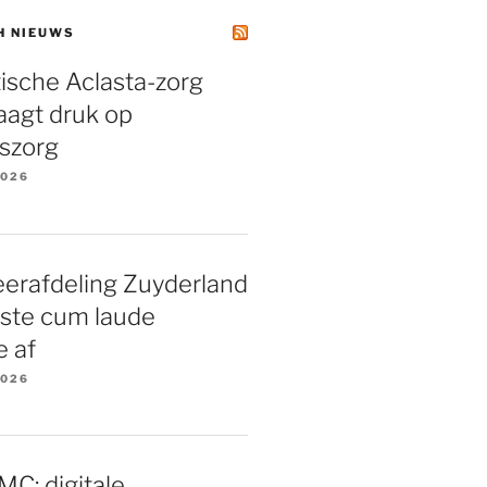
H NIEUWS
tische Aclasta-zorg
laagt druk op
szorg
2026
eerafdeling Zuyderland
rste cum laude
e af
2026
C: digitale