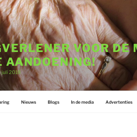
GVERLENER VOOR DE
E AANDOENING!
uli 2018
aring
Nieuws
Blogs
In de media
Advertenties