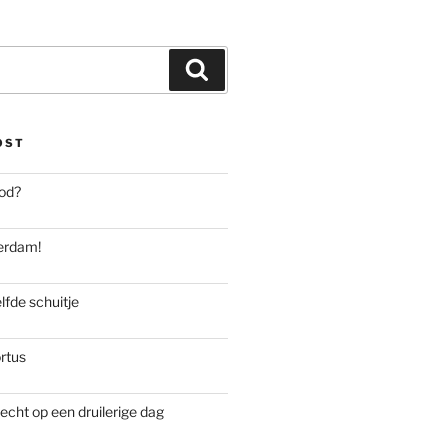
Zoeken
OST
od?
rdam!
lfde schuitje
rtus
recht op een druilerige dag