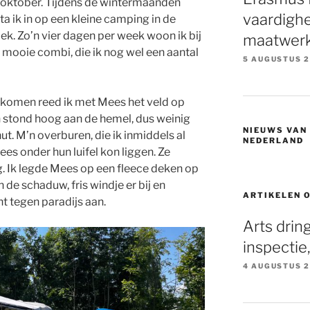
nd oktober. Tijdens de wintermaanden
vaardigh
ta ik in op een kleine camping in de
ek. Zo’n vier dagen per week woon ik bij
maatwer
n mooie combi, die ik nog wel een aantal
5 AUGUSTUS 
omen reed ik met Mees het veld op
n stond hoog aan de hemel, dus weinig
NIEUWS VAN
t. M’n overburen, die ik inmiddels al
NEDERLAND
es onder hun luifel kon liggen. Ze
g. Ik legde Mees op een fleece deken op
n de schaduw, fris windje er bij en
ARTIKELEN 
t tegen paradijs aan.
Arts drin
inspectie
4 AUGUSTUS 