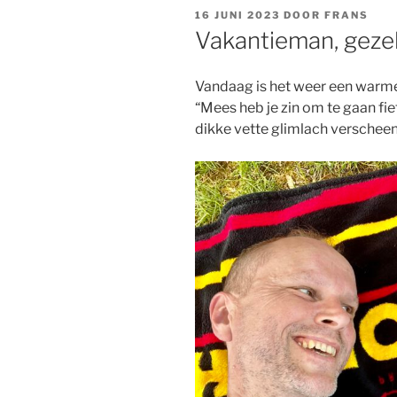
GEPLAATST
16 JUNI 2023
DOOR
FRANS
OP
Vakantieman, gezel
Vandaag is het weer een warme 
“Mees heb je zin om te gaan fi
dikke vette glimlach verscheen 