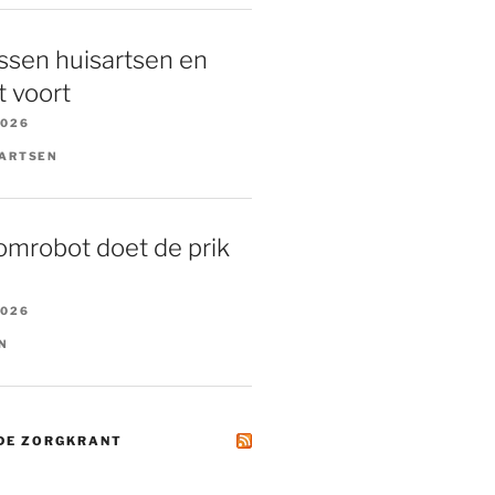
ssen huisartsen en
 voort
2026
AARTSEN
omrobot doet de prik
2026
N
 DE ZORGKRANT