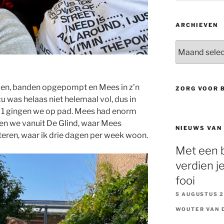
ARCHIEVEN
Archieven
eden, banden opgepompt en Mees in z’n
ZORG VOOR 
cu was helaas niet helemaal vol, dus in
 1 gingen we op pad. Mees had enorm
sten we vanuit De Glind, waar Mees
NIEUWS VAN
eren, waar ik drie dagen per week woon.
Met een b
verdien je
fooi
5 AUGUSTUS 
WOUTER VAN 