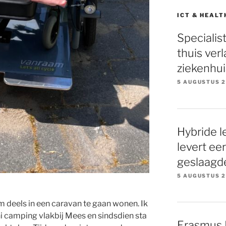
ICT & HEALT
Specialis
thuis ver
ziekenhui
5 AUGUSTUS 
Hybride l
levert ee
geslaagd
5 AUGUSTUS 
m deels in een caravan te gaan wonen. Ik
i camping vlakbij Mees en sindsdien sta
Erasmus M