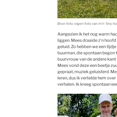
Bron foto: eigen foto van m’n ‘tiny h
Aangezien ik het nog warm had 
liggen. Mees draaide z’n hoofd
geluid. Zo hebben we een tijdje
buurman, die spontaan begon te
buurvrouw van de andere kant 
Mees vond deze een beetje zuu
gepraat, muziek geluisterd. M
leren, dus ik vertelde hem ove
verhalen. Ik kreeg spontaan e