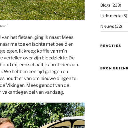
Blogs
(238)
In de media
(3)
ouse’
Nieuws
(32)
van het fietsen, ging ik naast Mees
 naar me toe en lachte met beeld en
REACTIES
 gelegen. Ik kreeg koffie van m’n
 vertellen over zijn bloedziekte. De
bood mij een schaaltje aardbeien aan.
BRON BUIEN
r. We hebben een tijd gelegen en
ees houdt er van om nieuwe dingen te
r de Vikingen. Mees genoot van de
en vakantiegevoel van vandaag.