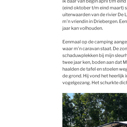
ik daar van begin april t/m ei
(eind oktober t/m eind maart) s
uiterwaarden van de rivier De L
m’n vriendin in Driebergen. Ee
jaar kan volhouden.
Eenmaal op de camping aangek
waar m’n caravan staat. De zo
schaduwplekken bij mijn sleurhu
twee jaar ken, boden aan dat Me
haalden de tafel en stoelen we
de grond. Hij vond het heerlijk i
vogelgezang. Het schurkte dich