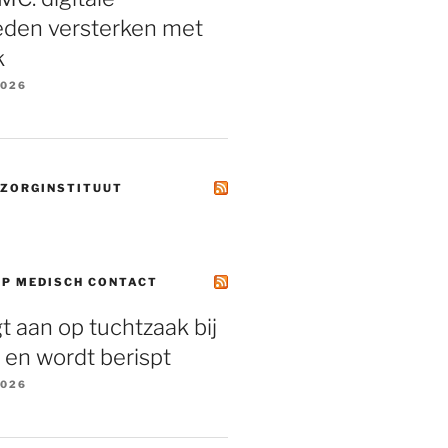
eden versterken met
k
2026
 ZORGINSTITUUT
OP MEDISCH CONTACT
gt aan op tuchtzaak bij
, en wordt berispt
2026