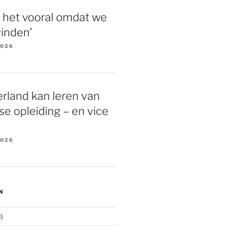
 het vooral omdat we
vinden’
2026
rland kan leren van
e opleiding – en vice
2026
N
)