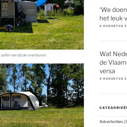
‘We doen
het leuk 
4 AUGUSTUS 
Wat Nede
luifel van bij de overburen
de Vlaams
versa
4 AUGUSTUS 
CATEGORIEË
Advertenties
(3