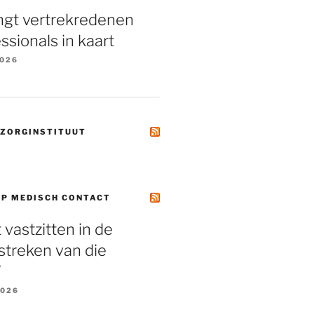
ngt vertrekredenen
ssionals in kaart
2026
 ZORGINSTITUUT
OP MEDISCH CONTACT
et vastzitten in de
treken van die
’
2026