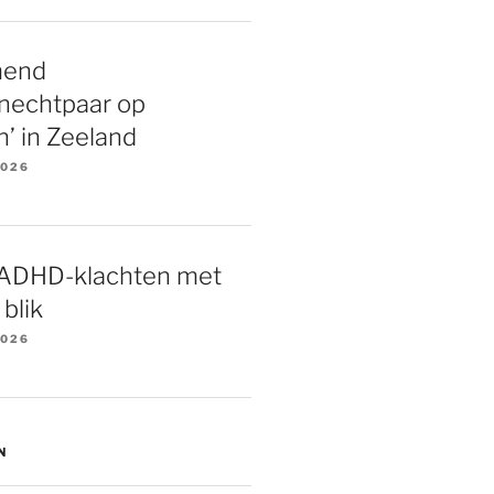
end
enechtpaar op
n’ in Zeeland
2026
ADHD-klachten met
blik
2026
N