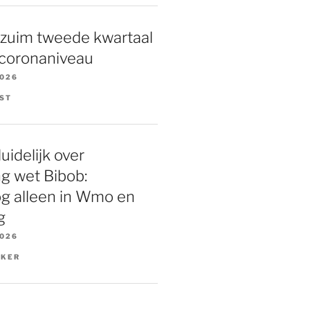
rzuim tweede kwartaal
 coronaniveau
2026
LST
uidelijk over
g wet Bibob:
g alleen in Wmo en
g
2026
KKER