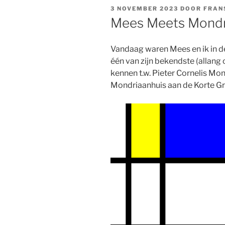
GEPLAATST
3 NOVEMBER 2023
DOOR
FRAN
OP
Mees Meets Mondr
Vandaag waren Mees en ik in 
één van zijn bekendste (allang 
kennen t.w. Pieter Cornelis Mo
Mondriaanhuis aan de Korte Gr