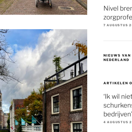
Nivel bre
zorgprofe
7 AUGUSTUS 
NIEUWS VAN
NEDERLAND
ARTIKELEN 
‘Ik wil ni
schurkens
bedrijven
4 AUGUSTUS 