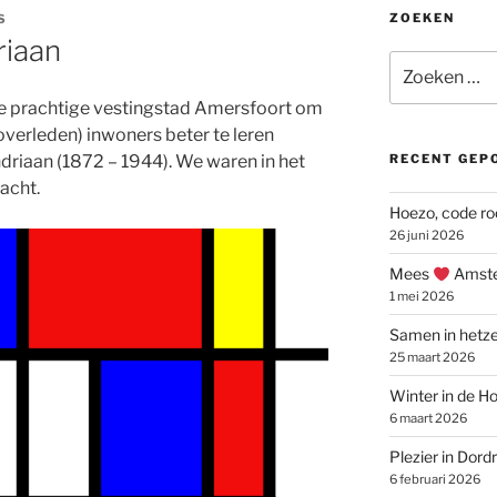
ZOEKEN
S
iaan
Zoeken
naar:
de prachtige vestingstad Amersfoort om
overleden) inwoners beter te leren
ndriaan (1872 – 1944). We waren in het
RECENT GEP
acht.
Hoezo, code ro
26 juni 2026
Mees
Amste
1 mei 2026
Samen in hetze
25 maart 2026
Winter in de Ho
6 maart 2026
Plezier in Dord
6 februari 2026