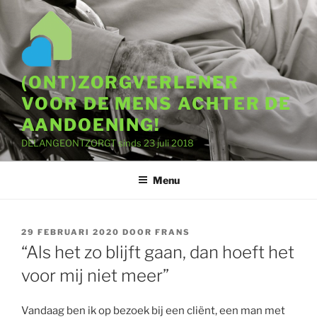
Ga
naar
de
inhoud
(ONT)ZORGVERLENER
VOOR DE MENS ACHTER DE
AANDOENING!
DELANGEONTZORGT sinds 23 juli 2018
Menu
GEPLAATST
29 FEBRUARI 2020
DOOR
FRANS
OP
“Als het zo blijft gaan, dan hoeft het
voor mij niet meer”
Vandaag ben ik op bezoek bij een cliënt, een man met