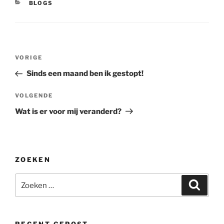
CATEGORIEËN
BLOGS
Bericht
Vorig
VORIGE
navigatie
bericht
Sinds een maand ben ik gestopt!
Volgend
VOLGENDE
bericht
Wat is er voor mij veranderd?
ZOEKEN
Zoeken
Zoeke
naar: