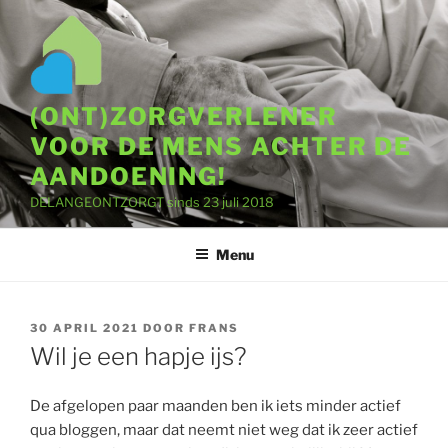
Ga
naar
de
inhoud
(ONT)ZORGVERLENER
VOOR DE MENS ACHTER DE
AANDOENING!
DELANGEONTZORGT sinds 23 juli 2018
Menu
GEPLAATST
30 APRIL 2021
DOOR
FRANS
OP
Wil je een hapje ijs?
De afgelopen paar maanden ben ik iets minder actief
qua bloggen, maar dat neemt niet weg dat ik zeer actief