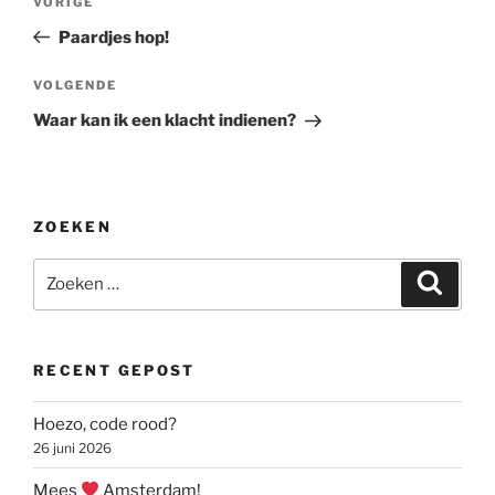
Vorig
VORIGE
navigatie
bericht
Paardjes hop!
Volgend
VOLGENDE
bericht
Waar kan ik een klacht indienen?
ZOEKEN
Zoeken
Zoeke
naar:
RECENT GEPOST
Hoezo, code rood?
26 juni 2026
Mees
Amsterdam!